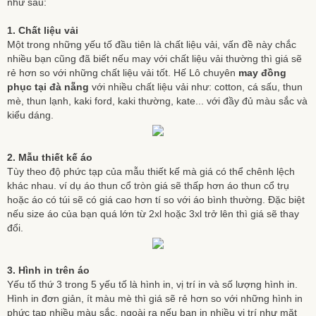
như sau:
1. Chất liệu vải
Một trong những yếu tố đầu tiên là chất liệu vải, vấn đề này chắc
nhiều bạn cũng đã biết nếu may với chất liệu vải thường thì giá sẽ
rẻ hơn so với những chất liệu vải tốt. Hế Lô chuyên
may đồng
phục tại đà nẵng
với nhiều chất liệu vải như: cotton, cá sấu, thun
mè, thun lạnh, kaki ford, kaki thường, kate... với đầy đủ màu sắc và
kiểu dáng.
2. Mẫu thiết kế áo
Tùy theo độ phức tạp của mẫu thiết kế mà giá có thể chênh lệch
khác nhau. ví dụ áo thun cổ tròn giá sẽ thấp hơn áo thun cổ trụ
hoặc áo có túi sẽ có giá cao hơn tí so với áo bình thường. Đặc biệt
nếu size áo của bạn quá lớn từ 2xl hoặc 3xl trở lên thì giá sẽ thay
đổi.
3. Hình in trên áo
Yếu tố thứ 3 trong 5 yếu tố là hình in, vị trí in và số lượng hình in.
Hình in đơn giản, ít màu mè thì giá sẽ rẻ hơn so với những hình in
phức tạp nhiều màu sắc, ngoài ra nếu bạn in nhiều vị trí như mặt