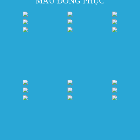
MẪU ĐỒNG PHỤC