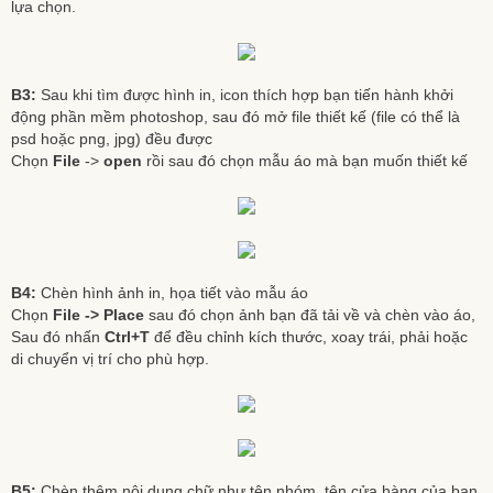
lựa chọn.
B3:
Sau khi tìm được hình in, icon thích hợp bạn tiến hành khởi
động phần mềm photoshop, sau đó mở file thiết kế (file có thể là
psd hoặc png, jpg) đều được
Chọn
File
->
open
rồi sau đó chọn mẫu áo mà bạn muốn thiết kế
B4:
Chèn hình ảnh in, họa tiết vào mẫu áo
Chọn
File -> Place
sau đó chọn ảnh bạn đã tải về và chèn vào áo,
Sau đó nhấn
Ctrl+T
để đều chỉnh kích thước, xoay trái, phải hoặc
di chuyển vị trí cho phù hợp.
B5:
Chèn thêm nội dung chữ như tên nhóm, tên cửa hàng của bạn