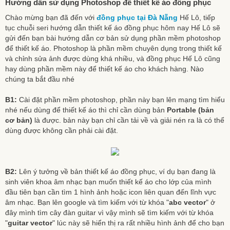
Hướng dẫn sử dụng Photoshop để thiết kế áo đồng phục
Chào mừng bạn đã đến với
đồng phục tại Đà Nẵng
Hế Lô, tiếp
tục chuỗi seri hướng dẫn thiết kế áo đồng phục hôm nay Hế Lô sẽ
gửi đến bạn bài hướng dẫn cơ bản sử dụng phần mềm photoshop
để thiết kế áo. Photoshop là phần mềm chuyên dụng trong thiết kế
và chỉnh sửa ảnh được dùng khá nhiều, và đồng phục Hế Lô cũng
hay dùng phần mềm này để thiết kế áo cho khách hàng. Nào
chúng ta bắt đầu nhé
B1:
Cài đặt phần mềm photoshop, phần này bạn lên mạng tìm hiểu
nhé nếu dùng để thiết kế áo thì chỉ cần dùng bản
Portable (bản
cơ bản)
là được. bản này bạn chỉ cần tải về và giải nén ra là có thể
dùng được không cần phải cài đặt.
B2:
Lên ý tưởng về bản thiết kế áo đồng phục, ví dụ bạn đang là
sinh viên khoa âm nhạc bạn muốn thiết kế áo cho lớp của mình
đầu tiên bạn cần tìm 1 hình ảnh hoặc icon liên quan đến lĩnh vực
âm nhạc. Bạn lên google và tìm kiếm với từ khóa "
abc vector
" ở
đây mình tìm cây đàn guitar vì vậy mình sẽ tìm kiếm với từ khóa
"
guitar vector
" lúc này sẽ hiển thị ra rất nhiều hình ảnh để cho bạn