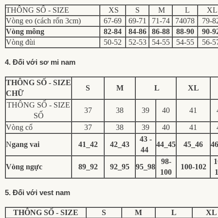
THÔNG SỐ - SIZE
XS
S
M
L
X
Vòng eo (cách rốn 3cm)
67-69
69-71
71-74
74078
79-8
Vòng mông
82-84
84-86
86-88
88-90
90-9
Vòng đùi
50-52
52-53
54-55
54-55
56-5
4. Đối với sơ mi nam
THÔNG SỐ - SIZE
S
M
L
XL
CHỮ
THÔNG SỐ - SIZE
37
38
39
40
41
SỐ
Vòng cổ
37
38
39
40
41
43 -
N
gang vai
41_42
42_43
44_45
45_46
4
44
98-
1
Vòng ngực
89_92
92_95
95_98
100-102
100
5. Đối với vest nam
THÔNG SỐ - SIZE
S
M
L
XL