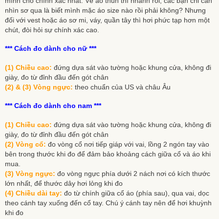
mình cho chính xác nhất. Về áo thun thì nhanh rồi, các bạn chỉ cần
nhìn sơ qua là biết mình mặc áo size nào rồi phải không? Nhưng
đối với vest hoặc áo sơ mi, váy, quần tây thì hơi phức tạp hơn một
chút, đòi hỏi sự chính xác cao.
*** Cách đo dành cho nữ ***
(1) Chiều cao:
đứng dựa sát vào tường hoặc khung cửa, không đi
giày, đo từ đỉnh đầu đến gót chân
(2) & (3) Vòng ngực:
theo chuẩn của US và châu Âu
*** Cách đo dành cho nam ***
(1) Chiều cao:
đứng dựa sát vào tường hoặc khung cửa, không đi
giày, đo từ đỉnh đầu đến gót chân
(2) Vòng cổ:
đo vòng cổ nơi tiếp giáp với vai, lồng 2 ngón tay vào
bên trong thước khi đo để đảm bảo khoảng cách giữa cổ và áo khi
mua.
(3) Vòng ngực:
đo vòng ngực phía dưới 2 nách nơi có kích thước
lớn nhất, để thước dây hơi lỏng khi đo
(4) Chiều dài tay:
đo từ chính giữa cổ áo (phía sau), qua vai, dọc
theo cánh tay xuống đến cổ tay. Chú ý cánh tay nên để hơi khuỳnh
khi đo