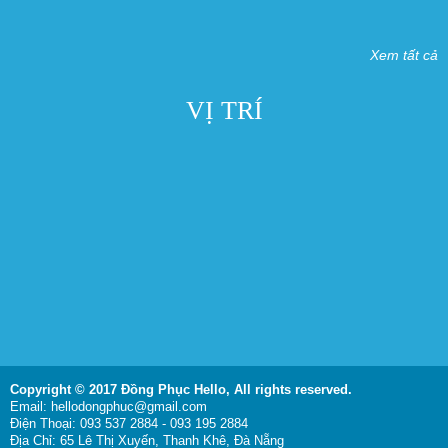
Xem tất cả
VỊ TRÍ
Copyright © 2017 Đồng Phục Hello,
All rights reserved.
Email: hellodongphuc@gmail.com
Điện Thoại: 093 537 2884 - 093 195 2884
Địa Chỉ: 65 Lê Thị Xuyến, Thanh Khê, Đà Nẵng