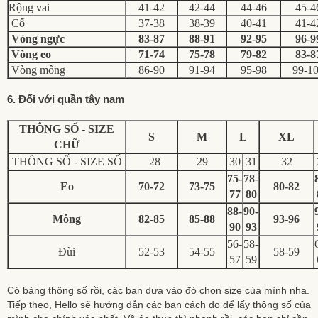
Rộng vai
41-42
42-44
44-46
45-4
Cổ
37-38
38-39
40-41
41-4
Vòng ngực
83-87
88-91
92-95
96-9
Vòng eo
71-74
75-78
79-82
83-8
Vòng mông
86-90
91-94
95-98
99-1
6. Đối với quần tây nam
THÔNG SỐ - SIZE
S
M
L
XL
CHỮ
THÔNG SỐ - SIZE SỐ
28
29
30
31
32
75-
78-
Eo
70-72
73-75
80-82
77
80
88-
90-
Mông
82-85
85-88
93-96
90
93
56-
58-
Đùi
52-53
54-55
58-59
57
59
Có bảng thông số rồi, các bạn dựa vào đó chọn size của mình nha.
Tiếp theo, Hello sẽ hướng dẫn các bạn cách đo để lấy thông số của