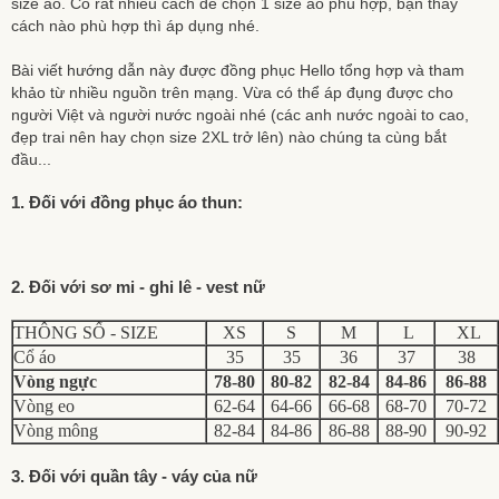
size áo. Có rất nhiều cách để chọn 1 size áo phù hợp, bạn thấy
cách nào phù hợp thì áp dụng nhé.
Bài viết hướng dẫn này được đồng phục Hello tổng hợp và tham
khảo từ nhiều nguồn trên mạng. Vừa có thể áp đụng được cho
người Việt và người nước ngoài nhé (các anh nước ngoài to cao,
đẹp trai nên hay chọn size 2XL trở lên) nào chúng ta cùng bắt
đầu...
1. Đối với đồng phục áo thun:
2. Đối với sơ mi - ghi lê - vest nữ
THÔNG SỐ - SIZE
XS
S
M
L
XL
Cổ áo
35
35
36
37
38
Vòng ngực
78-80
80-82
82-84
84-86
86-88
Vòng eo
62-64
64-66
66-68
68-70
70-72
Vòng mông
82-84
84-86
86-88
88-90
90-92
3. Đối với quần tây - váy của nữ