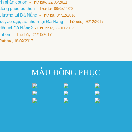
ành phần cotton
- Thứ bảy, 22/05/2021
 đồng phục áo thun
- Thứ tư, 06/05/2020
t lượng tại Đà Nẵng
- Thứ ba, 04/12/2018
phục, áo cặp, áo nhóm tại Đà Nẵng
- Thứ sáu, 08/12/2017
 đâu tại Đà Nẵng?
- Chủ nhật, 22/10/2017
ội nhóm
- Thứ bảy, 21/10/2017
Thứ hai, 18/09/2017
MẪU ĐỒNG PHỤC