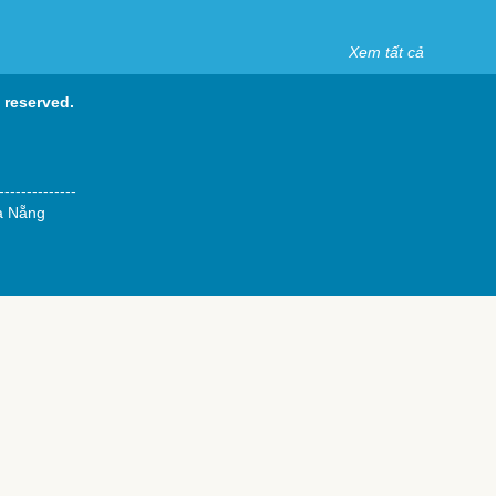
Xem tất cả
s reserved.
--------------
à Nẵng