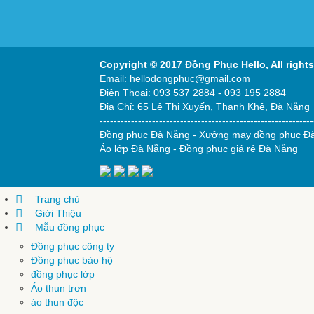
Copyright © 2017 Đồng Phục Hello,
All right
Email: hellodongphuc@gmail.com
Điện Thoại: 093 537 2884 - 093 195 2884
Địa Chỉ: 65 Lê Thị Xuyến, Thanh Khê, Đà Nẵng
-------------------------------------------------------------
Đồng phục Đà Nẵng
-
Xưởng may đồng phục Đ
Áo lớp Đà Nẵng
-
Đồng phục giá rẻ Đà Nẵng
Trang chủ
Giới Thiệu
Mẫu đồng phục
Đồng phục công ty
Đồng phục bảo hộ
đồng phục lớp
Áo thun trơn
áo thun độc